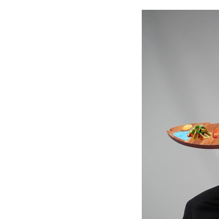
OCCHIATA
è un tagliere artigianale, in legno iroko, ma non solo. è anche un vassoio o piatto di portata a forma di pesce, made in Italy. presenta elementi realizzati 
Has elements made of amalfi coast pottery